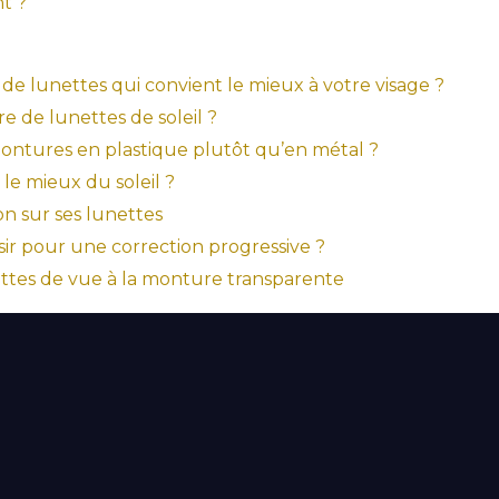
t ?
 lunettes qui convient le mieux à votre visage ?
e de lunettes de soleil ?
ontures en plastique plutôt qu’en métal ?
le mieux du soleil ?
n sur ses lunettes
ir pour une correction progressive ?
ettes de vue à la monture transparente