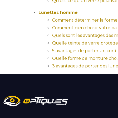
Qu’est-ce qu’un verre polarisan
Lunettes homme
Comment déterminer la forme de
Comment bien choisir votre pair
Quels sont les avantages des m
Quelle teinte de verre protège 
5 avantages de porter un cordo
Quelle forme de monture chois
3 avantages de porter des lun